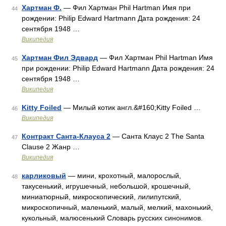
Хартман Ф.
— Фил Хартман Phil Hartman Имя при
44
рождении: Philip Edward Hartmann Дата рождения: 24
сентября 1948 …
Википедия
Хартман Фил Эдвард
— Фил Хартман Phil Hartman Имя
45
при рождении: Philip Edward Hartmann Дата рождения: 24
сентября 1948 …
Википедия
Kitty Foiled
— Милый котик англ.&#160;Kitty Foiled …
46
Википедия
Контракт Санта-Клауса 2
— Санта Клаус 2 The Santa
47
Clause 2 Жанр …
Википедия
карликовый
— мини, крохотный, малорослый,
48
такусенький, игрушечный, небольшой, крошечный,
миниатюрный, микроскопический, лилипутский,
микроскопичный, маленький, малый, мелкий, махонький,
кукольный, малюсенький Словарь русских синонимов.