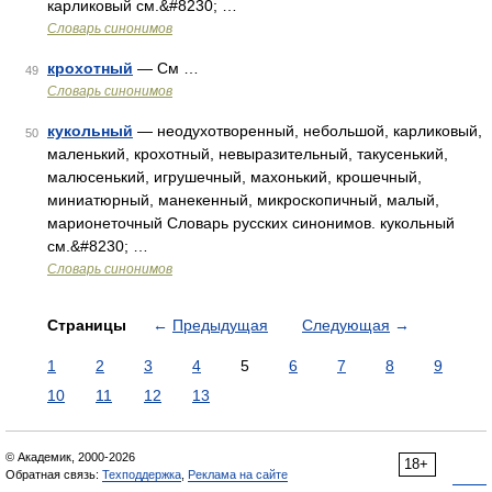
карликовый см.&#8230; …
Словарь синонимов
крохотный
— См …
49
Словарь синонимов
кукольный
— неодухотворенный, небольшой, карликовый,
50
маленький, крохотный, невыразительный, такусенький,
малюсенький, игрушечный, махонький, крошечный,
миниатюрный, манекенный, микроскопичный, малый,
марионеточный Словарь русских синонимов. кукольный
см.&#8230; …
Словарь синонимов
Страницы
←
Предыдущая
Следующая
→
1
2
3
4
5
6
7
8
9
10
11
12
13
© Академик, 2000-2026
18+
Обратная связь:
Техподдержка
,
Реклама на сайте